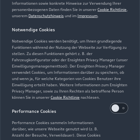
Servicetermin vereinbaren
Informationen sowie konkrete Hinweise zur Verwendung Ihrer
personenbezogenen Daten finden Sie in unserer
Cookie Richtlinie
,
unserem
Datenschutzhinweis
und im
Impressum
.
Notwendige Cookies
AUTOSCHMITT FRANKFURT
Notwendige Cookies werden benötigt, um Ihnen grundlegende
Funktionen während der Nutzung der Webseite zur Verfügung zu
GmbH
stellen. Zu diesen Funktionen gehört z. B. der
Fahrzeugkonfigurator oder der Ensighten Privacy Manager (unser
Servicepartner
e-tron
Einwilligungsmanagementtool). Der Ensighten Privacy Manager
verwendet Cookies, um Informationen darüber zu speichern, ob
und wenn ja, für welche Kategorien von Cookies Benutzer ihre
Einwilligung erteilt haben. Weitere Informationen zum Ensighten
Privacy Manager, sowie zu Ihren Rechten als betroffene Person
können Sie in unserer
Cookie Richtlinie
nachlesen.
Performance Cookies
Performance Cookies sammeln Informationen
darüber, wie unsere Webseite genutzt wird (z. B.
Anzahl der Besuche, Verweildauer). Diese Cookies