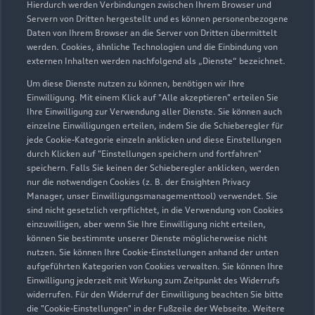
Hierdurch werden Verbindungen zwischen Ihrem Browser und
Servern von Dritten hergestellt und es können personenbezogene
Daten von Ihrem Browser an die Server von Dritten übermittelt
Wir beraten Sie gerne
werden. Cookies, ähnliche Technologien und die Einbindung von
externen Inhalten werden nachfolgend als „Dienste“ bezeichnet.
Hier finden Sie die passenden Ansprechpartnerinnen
Um diese Dienste nutzen zu können, benötigen wir Ihre
und Ansprechpartner.
Einwilligung. Mit einem Klick auf "Alle akzeptieren" erteilen Sie
Ihre Einwilligung zur Verwendung aller Dienste. Sie können auch
einzelne Einwilligungen erteilen, indem Sie die Schieberegler für
Zur Teamübersicht
jede Cookie-Kategorie einzeln anklicken und diese Einstellungen
durch Klicken auf "Einstellungen speichern und fortfahren"
speichern. Falls Sie keinen der Schieberegler anklicken, werden
nur die notwendigen Cookies (z. B. der Ensighten Privacy
Manager, unser Einwilligungsmanagementtool) verwendet. Sie
sind nicht gesetzlich verpflichtet, in die Verwendung von Cookies
einzuwilligen, aber wenn Sie Ihre Einwilligung nicht erteilen,
können Sie bestimmte unserer Dienste möglicherweise nicht
nutzen. Sie können Ihre Cookie-Einstellungen anhand der unten
Serviceberater kontaktieren
aufgeführten Kategorien von Cookies verwalten. Sie können Ihre
Einwilligung jederzeit mit Wirkung zum Zeitpunkt des Widerrufs
widerrufen. Für den Widerruf der Einwilligung beachten Sie bitte
die "Cookie-Einstellungen" in der Fußzeile der Webseite. Weitere