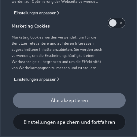
werden zur Optimierung der Webseite verwendet.
Einstellungen anpassen
Schwarzwaldstraße 98-100
Marketing Cookies
60528 Frankfurt
Marketing Cookies werden verwendet, um für die
069 6780000
Benutzer relevantere und auf deren Interessen
zugeschnittene Inhalte anzubieten. Sie werden auch
verwendet, um die Erscheinungshäufigkeit einer
info.frankfurt@autoschmitt.com
Werbeanzeige zu begrenzen und um die Effektivität
von Werbekampagnen zu messen und zu steuern.
Kontaktdaten herunterladen
Einstellungen anpassen
Alle akzeptieren
Öffnungszeiten
Einstellungen speichern und fortfahren
Verkauf
Geschlossen
,
öffnet am
Samstag 09:00